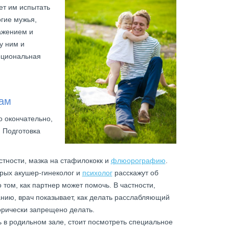
ет им испытать
огие мужья,
ажением и
у ним и
оциональная
дам
о окончательно,
. Подготовка
стности, мазка на стафилококк и
флюорографию
.
орых акушер-гинеколог и
психолог
расскажут об
 том, как партнер может помочь. В частности,
нию, врач показывает, как делать расслабляющий
горически запрещено делать.
ь в родильном зале, стоит посмотреть специальное