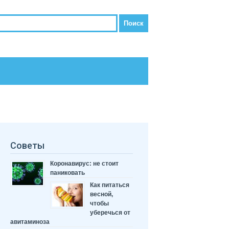
Советы
Коронавирус: не стоит
паниковать
Как питаться
весной,
чтобы
уберечься от
авитаминоза