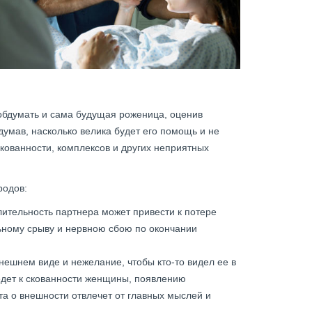
обдумать и сама будущая роженица, оценив
думав, насколько велика будет его помощь и не
скованности, комплексов и других неприятных
родов:
ительность партнера может привести к потере
ьному срыву и нервною сбою по окончании
ешнем виде и нежелание, чтобы кто-то видел ее в
дет к скованности женщины, появлению
та о внешности отвлечет от главных мыслей и