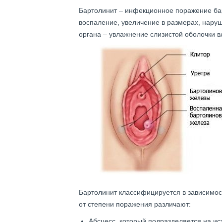
Бартолинит – инфекционное поражение бар
воспаление, увеличение в размерах, наруш
органа – увлажнение слизистой оболочки 
Бартолинит классифицируется в зависимост
от степени поражения различают:
Абсцесс, который подразделяется на ис