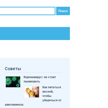
Советы
Коронавирус: не стоит
паниковать
Как питаться
весной,
чтобы
уберечься от
авитаминоза