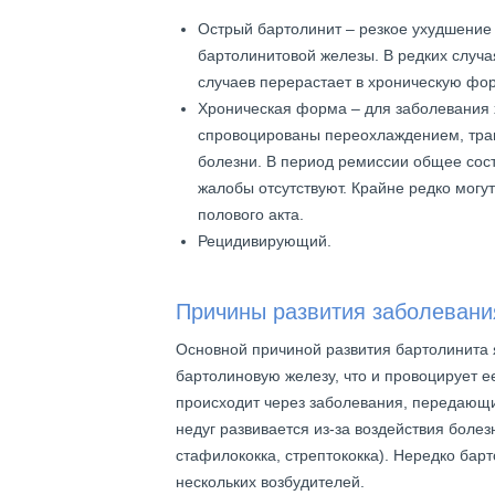
Острый бартолинит – резкое ухудшение
бартолинитовой железы. В редких случа
случаев перерастает в хроническую фор
Хроническая форма – для заболевания 
спровоцированы переохлаждением, трав
болезни. В период ремиссии общее со
жалобы отсутствуют. Крайне редко мог
полового акта.
Рецидивирующий.
Причины развития заболевани
Основной причиной развития бартолинита 
бартолиновую железу, что и провоцирует е
происходит через заболевания, передающи
недуг развивается из-за воздействия боле
стафилококка, стрептококка). Нередко бар
нескольких возбудителей.