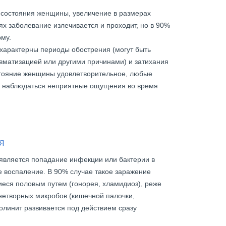
 состояния женщины, увеличение в размерах
ях заболевание излечивается и проходит, но в 90%
му.
характерны периоды обострения (могут быть
матизацией или другими причинами) и затихания
стояние женщины удовлетворительное, любые
ут наблюдаться неприятные ощущения во время
я
является попадание инфекции или бактерии в
е воспаление. В 90% случае такое заражение
еся половым путем (гонорея, хламидиоз), реже
знетворных микробов (кишечной палочки,
толинит развивается под действием сразу