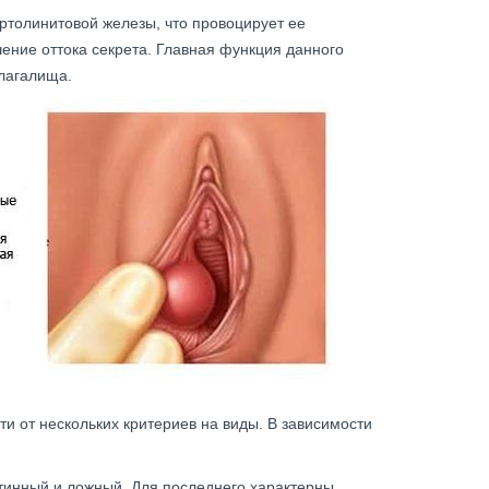
толинитовой железы, что провоцирует ее
ение оттока секрета. Главная функция данного
влагалища.
и от нескольких критериев на виды. В зависимости
тинный и ложный. Для последнего характерны