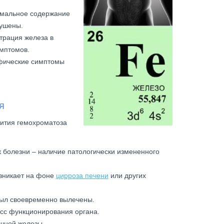
ормальное содержание
рушены.
трация железа в
имптомов.
ифические симптомы
я
ития гемохроматоза
 болезни – наличие патологически измененного
зникает на фоне
цирроза печени
или других
был своевременно вылечены.
есс функционирования органа.
очной железы.