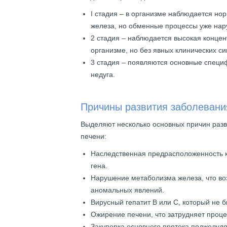
I стадия – в организме наблюдается н
железа, но обменные процессы уже на
2 стадия – наблюдается высокая концен
организме, но без явных клинических с
3 стадия – появляются основные спец
недуга.
Причины развития заболевани
Выделяют несколько основных причин разв
печени:
Наследственная предрасположенность к
гена.
Нарушение метаболизма железа, что во
аномальных явлений.
Вирусный гепатит В или С, который не 
Ожирение печени, что затрудняет проц
Закупорка основного протока поджелуд