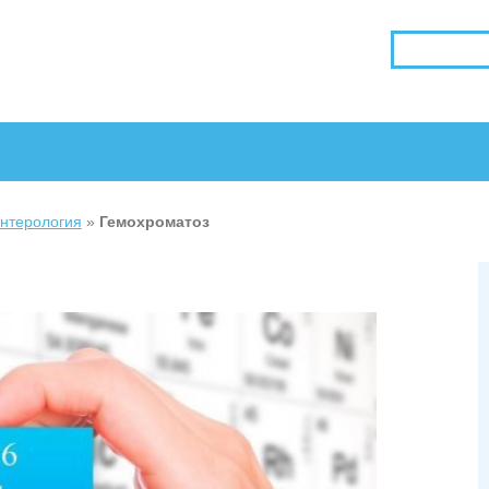
энтерология
»
Гемохроматоз