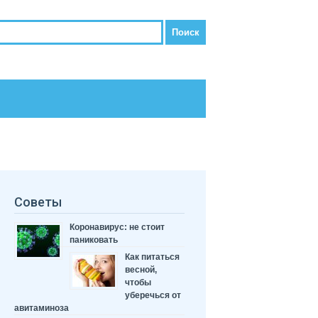
Советы
Коронавирус: не стоит
паниковать
Как питаться
весной,
чтобы
уберечься от
авитаминоза