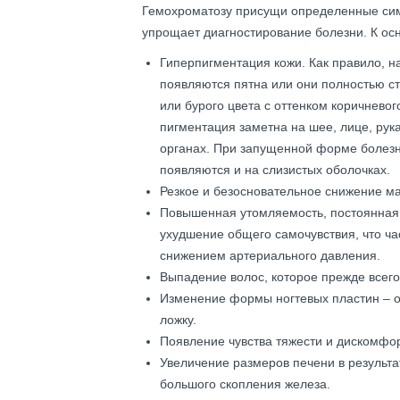
Гемохроматозу присущи определенные сим
упрощает диагностирование болезни. К ос
Гиперпигментация кожи. Как правило, н
появляются пятна или они полностью ст
или бурого цвета с оттенком коричневог
пигментация заметна на шее, лице, рука
органах. При запущенной форме болез
появляются и на слизистых оболочках.
Резкое и безосновательное снижение ма
Повышенная утомляемость, постоянная 
ухудшение общего самочувствия, что ча
снижением артериального давления.
Выпадение волос, которое прежде всего
Изменение формы ногтевых пластин – о
ложку.
Появление чувства тяжести и дискомфор
Увеличение размеров печени в результ
большого скопления железа.