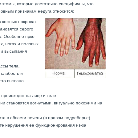
птомы, которые достаточно специфичны, что
новным признакам недуга относится:
а кожных покровах
ановятся серого
о. Особенно ярко
х, ногах и половых
ни высыпания
ссы тела.
слабость и
сто вызвано
 происходит на лице и теле.
ни становятся вогнутыми, визуально похожими на
та в области печени (в правом подреберье).
ате нарушения ее функционирования из-за