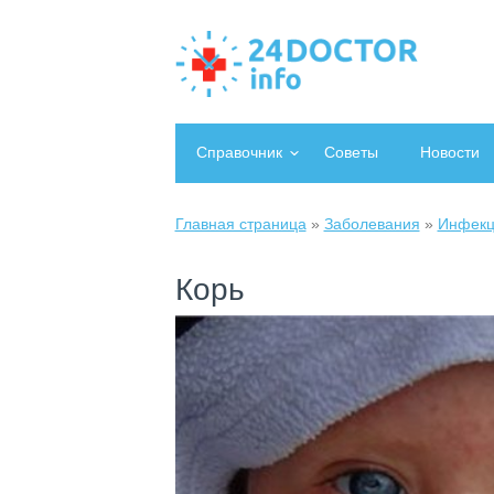
Справочник
Советы
Новости
Главная страница
»
Заболевания
»
Инфекц
Корь