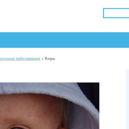
ионные заболевания
»
Корь