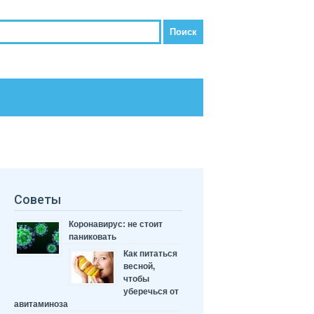
Советы
Коронавирус: не стоит
паниковать
Как питаться
весной,
чтобы
уберечься от
авитаминоза