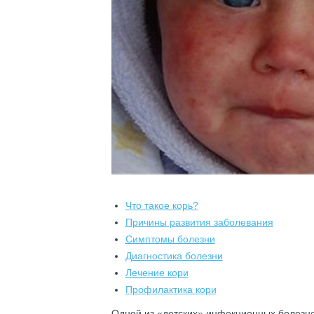
Что такое корь?
Причины развития заболевания
Симптомы болезни
Диагностика болезни
Лечение кори
Профилактика кори
Одной из «детских» инфекционных болезне