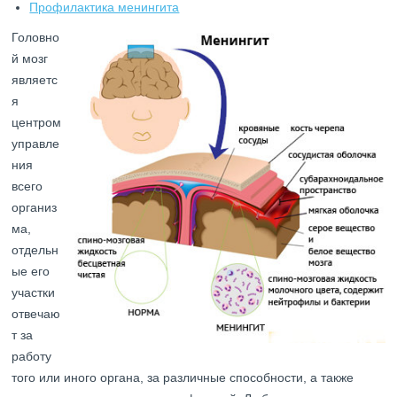
Профилактика менингита
Головно
й мозг
являетс
я
центром
управле
ния
всего
организ
ма,
отдельн
ые его
участки
отвечаю
т за
работу
того или иного органа, за различные способности, а также