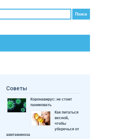
Советы
Коронавирус: не стоит
паниковать
Как питаться
весной,
чтобы
уберечься от
авитаминоза