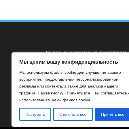
Внимание, информация, представлен
на сайте 24doctor.info носит
Мы ценим вашу конфиденциальность
ознакомительный характер. Медицинс
Мы используем файлы cookie для улучшения вашего
сайт не несет ответственность за
восприятия, предоставления персонализированной
использование её пользователями.
рекламы или контента, а также для анализа нашего
Помните, что никакая информация о
трафика. Нажав кнопку «Принять все», вы соглашаетесь 
заболеваниях не заменяет визита и
использованием нами файлов cookie.
консультации врача.
Настроить
Отклонить все
Принять все