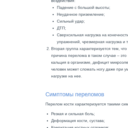
воздействия:
Падение с большой высоты;
Неудачное приземление;
Сильный удар;
ДТП;
Сверхсильная нагрузка на конечност
упражнений, чрезмерная нагрузка и т
Вторая группа характеризуется тем, что 
причина перелома в таком случае – это
кальция в организме, дефицит микроэле
человек может сломать ногу даже при у
нагрузке на нее.
Симптомы переломов
Перелом кости характеризуется такими си
Резкая и сильная боль;
Деформация кости, сустава;
Крепитация костных отломков;