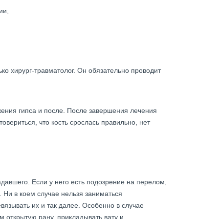
ии;
ко хирург-травматолог. Он обязательно проводит
ожения гипса и после. После завершения лечения
товериться, что кость срослась правильно, нет
адавшего. Если у него есть подозрение на перелом,
. Ни в коем случае нельзя заниматься
вязывать их и так далее. Особенно в случае
м открытую рану, прикладывать вату и