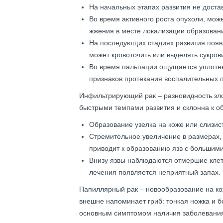
На начальных этапах развития не достав
Во время активного роста опухоли, мож
жжения в месте локализации образован
На последующих стадиях развития появ
может кровоточить или выделять сукров
Во время пальпации ощущается уплотне
признаков протекания воспалительных п
Инфильтрирующий рак – разновидность зло
быстрыми темпами развития и склонна к о
Образование узелка на коже или слизис
Стремительное увеличение в размерах, 
приводит к образованию язв с большими
Внизу язвы наблюдаются отмершие клетк
лечения появляется неприятный запах.
Папиллярный рак – новообразование на кож
внешне напоминает гриб: тонкая ножка и б
основным симптомом наличия заболевания.