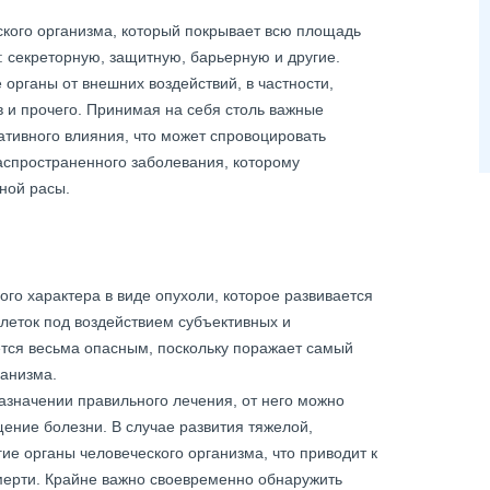
ского организма, который покрывает всю площадь
: секреторную, защитную, барьерную и другие.
органы от внешних воздействий, в частности,
в и прочего. Принимая на себя столь важные
гативного влияния, что может спровоцировать
аспространенного заболевания, которому
ной расы.
ого характера в виде опухоли, которое развивается
леток под воздействием субъективных и
тся весьма опасным, поскольку поражает самый
ганизма.
азначении правильного лечения, от него можно
щение болезни. В случае развития тяжелой,
е органы человеческого организма, что приводит к
мерти. Крайне важно своевременно обнаружить