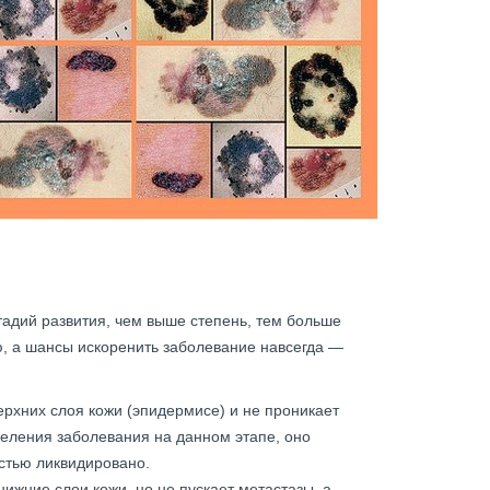
тадий развития, чем выше степень, тем больше
ю, а шансы искоренить заболевание навсегда —
ерхних слоя кожи (эпидермисе) и не проникает
деления заболевания на данном этапе, оно
стью ликвидировано.
нижние слои кожи, но не пускает метастазы, а