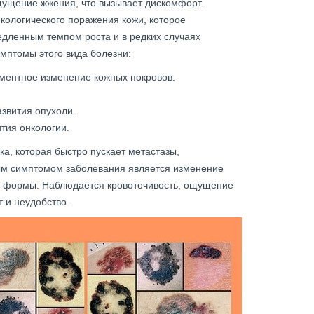
щущение жжения, что вызывает дискомфорт.
кологического поражения кожи, которое
едленным темпом роста и в редких случаях
мптомы этого вида болезни:
гментное изменение кожных покровов.
азвития опухоли.
тия онкологии.
а, которая быстро пускает метастазы,
ным симптомом заболевания является изменение
а, формы. Наблюдается кровоточивость, ощущение
 и неудобство.