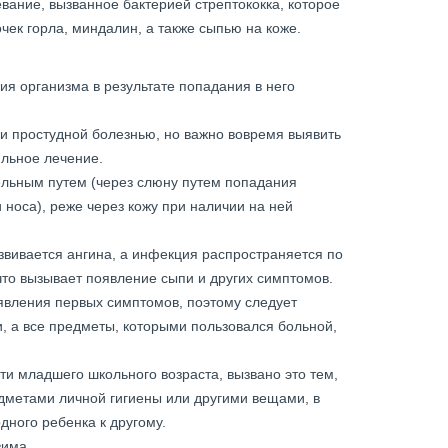
ание, вызванное бактерией стрептококка, которое
ек горла, миндалин, а также сыпью на коже.
ия организма в результате попадания в него
и простудной болезнью, но важно вовремя выявить
ильное лечение.
льным путем (через слюну путем попадания
 носа), реже через кожу при наличии на ней
звивается ангина, а инфекция распространяется по
что вызывает появление сыпи и других симптомов.
оявления первых симптомов, поэтому следует
, а все предметы, которыми пользовался больной,
и младшего школьного возраста, вызвано это тем,
дметами личной гигиены или другими вещами, в
дного ребенка к другому.
зима.