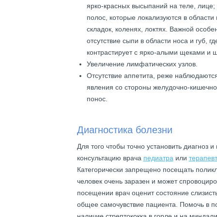
ярко-красных высыпаний на теле, лице;
полос, которые локализуются в области
складок, коленях, локтях. Важной особ
отсутствие сыпи в области носа и губ, г
контрастирует с ярко-алыми щеками и 
Увеличение лимфатических узлов.
Отсутствие аппетита, реже наблюдаютс
явления со стороны желудочно-кишечног
понос.
Диагностика болезни
Для того чтобы точно установить диагноз 
консультацию врача
педиатра
или
терапев
Категорически запрещено посещать поликл
человек очень заразен и может спровоцир
посещении врач оценит состояние слизисты
общее самочувствие пациента. Помочь в п
наличие стрептококка в горле и на миндали