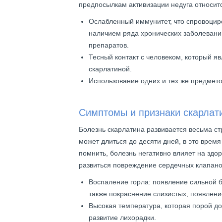
предпосылкам активизации недуга относит
Ослабленный иммунитет, что спровоци
наличием ряда хронических заболеван
препаратов.
Тесный контакт с человеком, который я
скарлатиной.
Использование одних и тех же предмето
Симптомы и признаки скарлат
Болезнь скарлатина развивается весьма с
может длиться до десяти дней, в это врем
помнить, болезнь негативно влияет на здо
развиться повреждение сердечных клапано
Воспаление горла: появление сильной б
также покраснение слизистых, появлен
Высокая температура, которая порой до
развитие лихорадки.