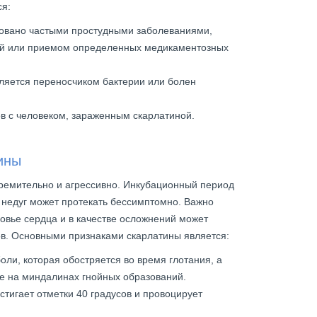
ся:
ровано частыми простудными заболеваниями,
ий или приемом определенных медикаментозных
вляется переносчиком бактерии или болен
в с человеком, зараженным скарлатиной.
ины
тремительно и агрессивно. Инкубационный период
я недуг может протекать бессимптомно. Важно
ровье сердца и в качестве осложнений может
в. Основными признаками скарлатины является:
оли, которая обостряется во время глотания, а
ие на миндалинах гнойных образований.
стигает отметки 40 градусов и провоцирует