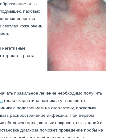
 образование алых
 подмышек, паховых
енностью является
де светлая кожа очень
шеей.
я негативные
о тракта – рвота,
и начать правильное лечение необходимо получить
та
(если скарлатина возникла у взрослого).
инику с подозрением на скарлатину, поскольку
овать распространение инфекции. При первом
х оболочек горла, кожных покровов, высыпаний и
остановке диагноза поможет проведение пробы на
нах. Данный тест крайне важен, поскольку