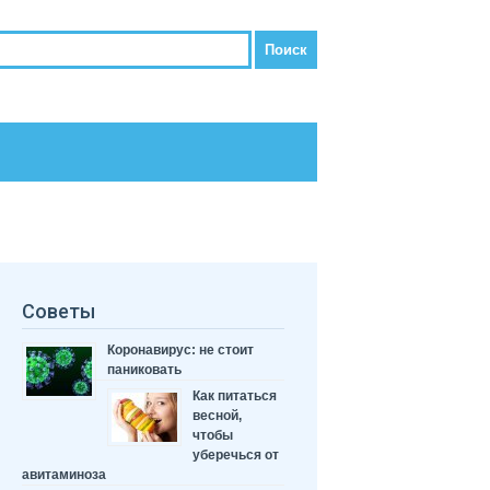
Советы
Коронавирус: не стоит
паниковать
Как питаться
весной,
чтобы
уберечься от
авитаминоза