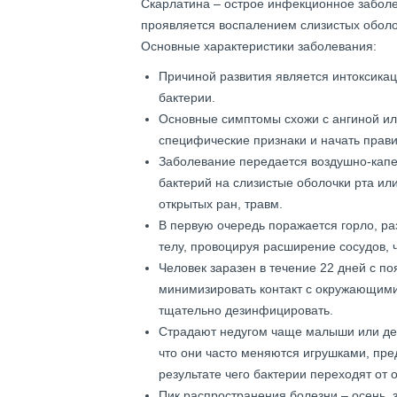
Скарлатина – острое инфекционное заболев
проявляется воспалением слизистых оболоч
Основные характеристики заболевания:
Причиной развития является интоксикац
бактерии.
Основные симптомы схожи с ангиной ил
специфические признаки и начать прав
Заболевание передается воздушно-капе
бактерий на слизистые оболочки рта или
открытых ран, травм.
В первую очередь поражается горло, ра
телу, провоцируя расширение сосудов, 
Человек заразен в течение 22 дней с п
минимизировать контакт с окружающими
тщательно дезинфицировать.
Страдают недугом чаще малыши или дет
что они часто меняются игрушками, пре
результате чего бактерии переходят от о
Пик распространения болезни – осень, 