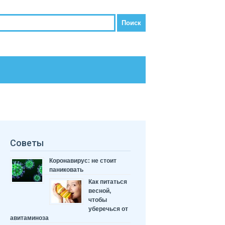
Советы
Коронавирус: не стоит
паниковать
Как питаться
весной,
чтобы
уберечься от
авитаминоза