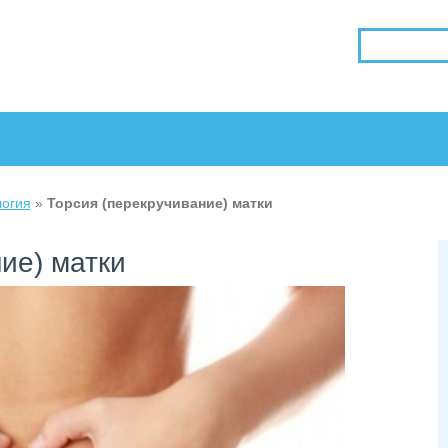
логия
»
Торсия (перекручивание) матки
ие) матки