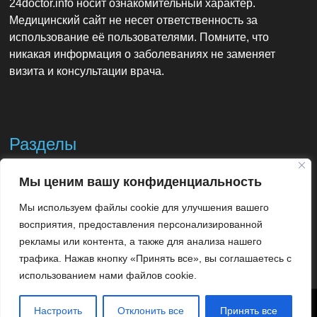
24doctor.info носит ознакомительный характер.
Медицинский сайт не несет ответственность за
использование её пользователями. Помните, что
никакая информация о заболеваниях не заменяет
визита и консультации врача.
Разделы
Мы ценим вашу конфиденциальность
Контакты
Мы используем файлы cookie для улучшения вашего
Использование материалов
восприятия, предоставления персонализированной
рекламы или контента, а также для анализа нашего
трафика. Нажав кнопку «Принять все», вы соглашаетесь с
использованием нами файлов cookie.
24doctor.info - Ваш доктор 24 часа в сутки.
Использование
Настроить
Отклонить все
Принять все