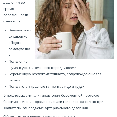
давления во
время
беременности
относится:
Значительно
ухудшение
общего
самочувстви
я.
Появление
шума в ушах и «мошек» перед глазами.
Беременную беспокоит тошнота, сопровождающаяся
рвотой.
Появляются красные пятна на лице и груди.
В некоторых случаях гипертония беременной протекает
бессимптомно и первые признаки появляются только при
значительном подъеме артериального давления.
Обязательно и незамедлительно следует