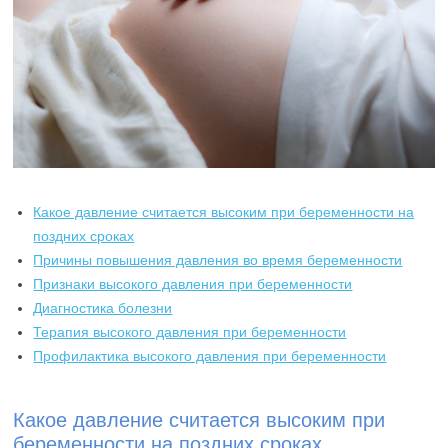
Какое давление считается высоким при беременности на
поздних сроках
Причины повышения давления во время беременности
Признаки высокого давления при беременности
Диагностика болезни
Терапия высокого давления при беременности
Профилактика высокого давления при беременности
Какое давление считается высоким при
беременности на поздних сроках