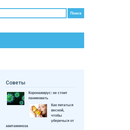
Советы
Коронавирус: не стоит
паниковать
Как питаться
весной,
чтобы
уберечься от
авитаминоза