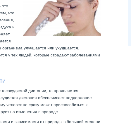
 это
тем, что
вления,
здуха и
еняет
ается
е организма улучшается или ухудшается.
тся у тех людей, которые страдают заболеваниями
ти
етососудистой дистонии, то проявляется
сосудистая дистония обеспечивает поддержание
му человек не сразу может приспособиться к
рует на изменения в природе.
ности и зависимости от природы в большей степени