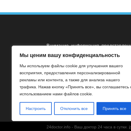
Внимание, информация, представлен
на сайте 24doctor.info носит
Мы ценим вашу конфиденциальность
ознакомительный характер. Медицинс
Мы используем файлы cookie для улучшения вашего
сайт не несет ответственность за
восприятия, предоставления персонализированной
использование её пользователями.
рекламы или контента, а также для анализа нашего
Помните, что никакая информация о
трафика. Нажав кнопку «Принять все», вы соглашаетесь 
заболеваниях не заменяет визита и
использованием нами файлов cookie.
консультации врача.
Настроить
Отклонить все
Принять все
24doctor.info - Ваш доктор 24 часа в сутки.
И