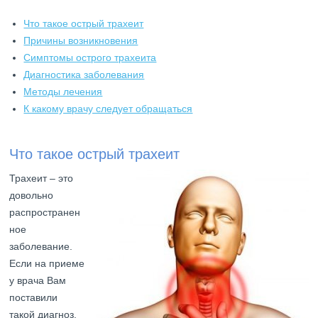
Что такое острый трахеит
Причины возникновения
Симптомы острого трахеита
Диагностика заболевания
Методы лечения
К какому врачу следует обращаться
Что такое острый трахеит
Трахеит – это
довольно
распространен
ное
заболевание.
Если на приеме
у врача Вам
поставили
такой диагноз,