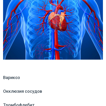
Варикоз
Окклюзия сосудов
Тромбофлебит