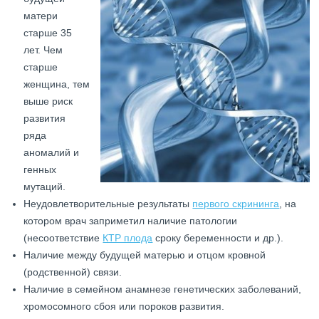
матери
старше 35
лет. Чем
старше
женщина, тем
выше риск
развития
ряда
аномалий и
генных
мутаций.
Неудовлетворительные результаты
первого скрининга
, на
котором врач заприметил наличие патологии
(несоответствие
КТР плода
сроку беременности и др.).
Наличие между будущей матерью и отцом кровной
(родственной) связи.
Наличие в семейном анамнезе генетических заболеваний,
хромосомного сбоя или пороков развития.